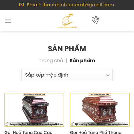
Chuyển
Email: thanhbinhfuneral@gmail.com
đến
nội
dung
SẢN PHẨM
Trang chủ
|
Sản phẩm
Gói Hoả Táng Cao Cấp
Gói Hoả Táng Phổ Thông