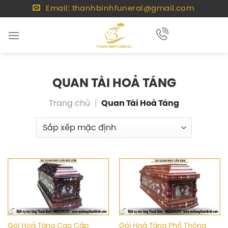
Chuyển
Email: thanhbinhfuneral@gmail.com
đến
nội
dung
QUAN TÀI HOẢ TÁNG
Trang chủ
|
Quan Tài Hoả Táng
Gói Hoả Táng Cao Cấp
Gói Hoả Táng Phổ Thông