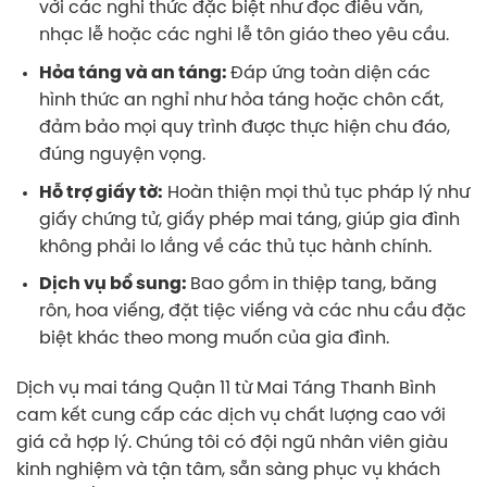
với các nghi thức đặc biệt như đọc điếu văn,
nhạc lễ hoặc các nghi lễ tôn giáo theo yêu cầu.
Hỏa táng và an táng:
Đáp ứng toàn diện các
hình thức an nghỉ như hỏa táng hoặc chôn cất,
đảm bảo mọi quy trình được thực hiện chu đáo,
đúng nguyện vọng.
Hỗ trợ giấy tờ:
Hoàn thiện mọi thủ tục pháp lý như
giấy chứng tử, giấy phép mai táng, giúp gia đình
không phải lo lắng về các thủ tục hành chính.
Dịch vụ bổ sung:
Bao gồm in thiệp tang, băng
rôn, hoa viếng, đặt tiệc viếng và các nhu cầu đặc
biệt khác theo mong muốn của gia đình.
Dịch vụ mai táng Quận 11 từ Mai Táng Thanh Bình
cam kết cung cấp các dịch vụ chất lượng cao với
giá cả hợp lý. Chúng tôi có đội ngũ nhân viên giàu
kinh nghiệm và tận tâm, sẵn sàng phục vụ khách