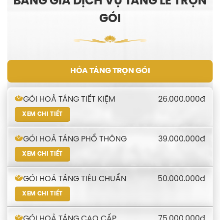
BẢNG GIÁ DỊCH VỤ TANG LỄ TRỌN
GÓI
HỎA TÁNG TRỌN GÓI
26.000.000đ
GÓI HOẢ TÁNG TIẾT KIỆM
XEM CHI TIẾT
39.000.000đ
GÓI HOẢ TÁNG PHỔ THÔNG
XEM CHI TIẾT
50.000.000đ
GÓI HOẢ TÁNG TIÊU CHUẨN
XEM CHI TIẾT
75.000.000đ
GÓI HOẢ TÁNG CAO CẤP