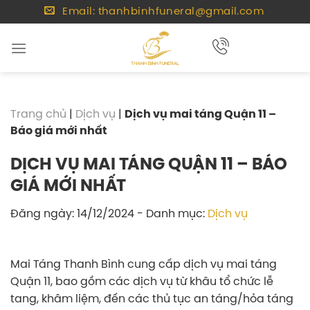
Chuyển
Email: thanhbinhfuneral@gmail.com
đến
nội
dung
Trang chủ
|
Dịch vụ
|
Dịch vụ mai táng Quận 11 –
Báo giá mới nhất
DỊCH VỤ MAI TÁNG QUẬN 11 – BÁO
GIÁ MỚI NHẤT
Đăng ngày: 14/12/2024
- Danh mục:
Dịch vụ
Mai Táng Thanh Bình cung cấp dịch vụ mai táng
Quận 11, bao gồm các dịch vụ từ khâu tổ chức lễ
tang, khâm liệm, đến các thủ tục an táng/hỏa táng