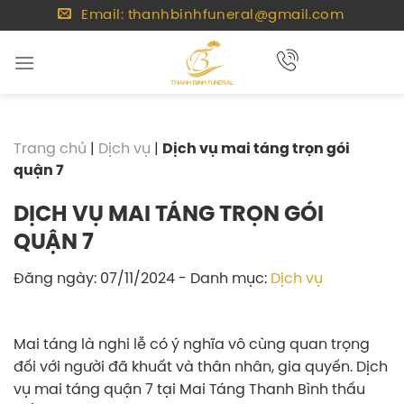
Chuyển
Email: thanhbinhfuneral@gmail.com
đến
nội
dung
Trang chủ
|
Dịch vụ
|
Dịch vụ mai táng trọn gói
quận 7
DỊCH VỤ MAI TÁNG TRỌN GÓI
QUẬN 7
Đăng ngày: 07/11/2024
- Danh mục:
Dịch vụ
Mai táng là nghi lễ có ý nghĩa vô cùng quan trọng
đối với người đã khuất và thân nhân, gia quyến. Dịch
vụ mai táng quận 7 tại Mai Táng Thanh Bình thấu